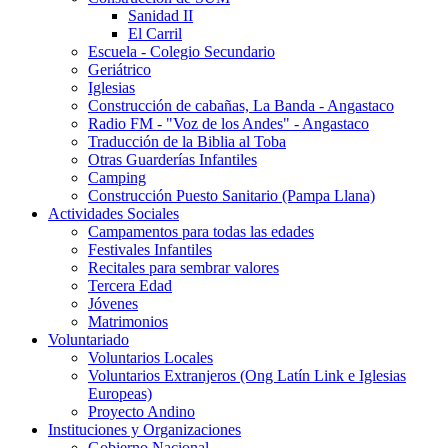
Sanidad II
El Carril
Escuela - Colegio Secundario
Geriátrico
Iglesias
Construcción de cabañas, La Banda - Angastaco
Radio FM - "Voz de los Andes" - Angastaco
Traducción de la Biblia al Toba
Otras Guarderías Infantiles
Camping
Construcción Puesto Sanitario (Pampa Llana)
Actividades Sociales
Campamentos para todas las edades
Festivales Infantiles
Recitales para sembrar valores
Tercera Edad
Jóvenes
Matrimonios
Voluntariado
Voluntarios Locales
Voluntarios Extranjeros (Ong Latín Link e Iglesias
Europeas)
Proyecto Andino
Instituciones y Organizaciones
Gobierno Nacional