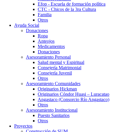
Efop - Escuela de formación política
CTC - Chicos de la 3ra Cultura
Familia
Otros
Ayuda Social
Donaciones
Ropa
Anteojos
Medicamentos
Donaciones
Asesoramiento Personal
Salud mental y Espiritual
Consejería Matrimonial
Consejería Juvenil
Otros
Asesoramiento Comunidades
Originarios Hickman
Originarios Cóndor Huasi – Luracatao
Angastaco (Consorcio Río Angastaco)
Otros
Asesoramiento Institucional
Puesto Sanitarios
Otros
Proyectos
Construcción de SUM