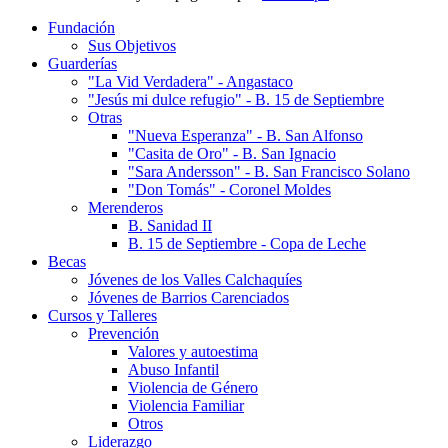
Fundación
Sus Objetivos
Guarderías
"La Vid Verdadera" - Angastaco
"Jesús mi dulce refugio" - B. 15 de Septiembre
Otras
"Nueva Esperanza" - B. San Alfonso
"Casita de Oro" - B. San Ignacio
"Sara Andersson" - B. San Francisco Solano
"Don Tomás" - Coronel Moldes
Merenderos
B. Sanidad II
B. 15 de Septiembre - Copa de Leche
Becas
Jóvenes de los Valles Calchaquíes
Jóvenes de Barrios Carenciados
Cursos y Talleres
Prevención
Valores y autoestima
Abuso Infantil
Violencia de Género
Violencia Familiar
Otros
Liderazgo