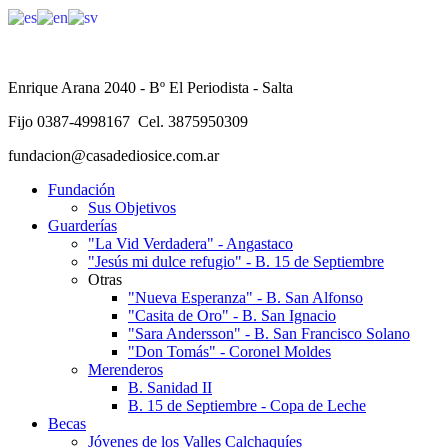
Enrique Arana 2040 - Bº El Periodista - Salta
Fijo 0387-4998167 Cel. 3875950309
fundacion@casadediosice.com.ar
Fundación
Sus Objetivos
Guarderías
"La Vid Verdadera" - Angastaco
"Jesús mi dulce refugio" - B. 15 de Septiembre
Otras
"Nueva Esperanza" - B. San Alfonso
"Casita de Oro" - B. San Ignacio
"Sara Andersson" - B. San Francisco Solano
"Don Tomás" - Coronel Moldes
Merenderos
B. Sanidad II
B. 15 de Septiembre - Copa de Leche
Becas
Jóvenes de los Valles Calchaquíes