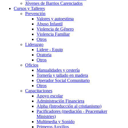
Jóvenes de Barrios Carenciados
Cursos y Talleres
Prevención
Valores y autoestima
Abuso Infantil
Violencia de Género
Violencia Familiar
Otros
Liderazgo
Lidere - Equip
Oratoria
Otros
Oficios
Manualidades y cestería
Tornería y tallado en madera
Operador Social Comunitario
Otros
Capacitaciones
Apoyo escolar
Administración Financiera
Alpha (Introducción al cristianismo)
Pacificadores (mediación - Peacemaker
Ministries)
Multimedia y Sonido
Primeros Auxilios