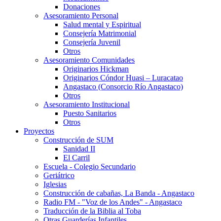
Donaciones
Asesoramiento Personal
Salud mental y Espiritual
Consejería Matrimonial
Consejería Juvenil
Otros
Asesoramiento Comunidades
Originarios Hickman
Originarios Cóndor Huasi – Luracatao
Angastaco (Consorcio Río Angastaco)
Otros
Asesoramiento Institucional
Puesto Sanitarios
Otros
Proyectos
Construcción de SUM
Sanidad II
El Carril
Escuela - Colegio Secundario
Geriátrico
Iglesias
Construcción de cabañas, La Banda - Angastaco
Radio FM - "Voz de los Andes" - Angastaco
Traducción de la Biblia al Toba
Otras Guarderías Infantiles