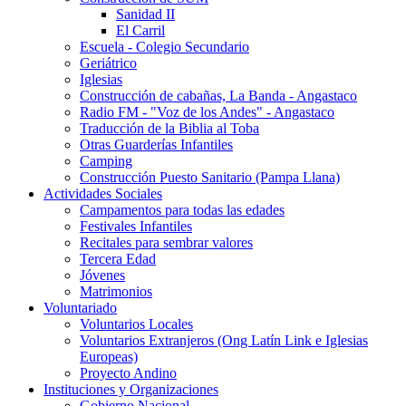
Sanidad II
El Carril
Escuela - Colegio Secundario
Geriátrico
Iglesias
Construcción de cabañas, La Banda - Angastaco
Radio FM - "Voz de los Andes" - Angastaco
Traducción de la Biblia al Toba
Otras Guarderías Infantiles
Camping
Construcción Puesto Sanitario (Pampa Llana)
Actividades Sociales
Campamentos para todas las edades
Festivales Infantiles
Recitales para sembrar valores
Tercera Edad
Jóvenes
Matrimonios
Voluntariado
Voluntarios Locales
Voluntarios Extranjeros (Ong Latín Link e Iglesias
Europeas)
Proyecto Andino
Instituciones y Organizaciones
Gobierno Nacional