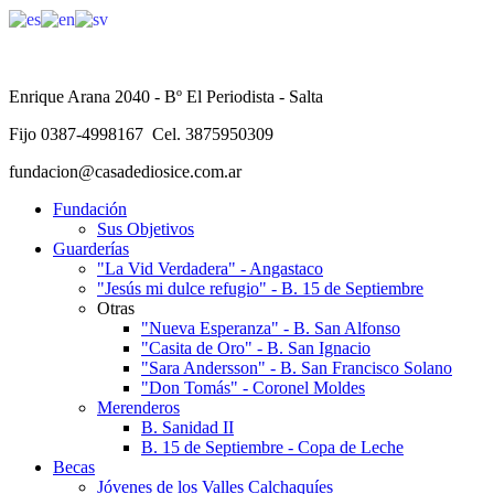
Enrique Arana 2040 - Bº El Periodista - Salta
Fijo 0387-4998167 Cel. 3875950309
fundacion@casadediosice.com.ar
Fundación
Sus Objetivos
Guarderías
"La Vid Verdadera" - Angastaco
"Jesús mi dulce refugio" - B. 15 de Septiembre
Otras
"Nueva Esperanza" - B. San Alfonso
"Casita de Oro" - B. San Ignacio
"Sara Andersson" - B. San Francisco Solano
"Don Tomás" - Coronel Moldes
Merenderos
B. Sanidad II
B. 15 de Septiembre - Copa de Leche
Becas
Jóvenes de los Valles Calchaquíes