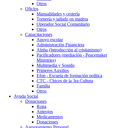
Otros
Oficios
Manualidades y cestería
Tornería y tallado en madera
Operador Social Comunitario
Otros
Capacitaciones
Apoyo escolar
Administración Financiera
Alpha (Introducción al cristianismo)
Pacificadores (mediación - Peacemaker
Ministries)
Multimedia y Sonido
Primeros Auxilios
Efop - Escuela de formación política
CTC - Chicos de la 3ra Cultura
Familia
Otros
Ayuda Social
Donaciones
Ropa
Anteojos
Medicamentos
Donaciones
Asesoramiento Personal