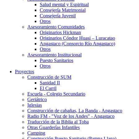
Salud mental y Espiritual
Consejería Matrimonial
Consejería Juvenil
Otros
Asesoramiento Comunidades
Originarios Hickman
Originarios Cóndor Huasi – Luracatao
Angastaco (Consorcio Río Angastaco)
Otros
Asesoramiento Institucional
Puesto Sanitarios
Otros
Proyectos
Construcción de SUM
Sanidad II
El Carril
Escuela - Colegio Secundario
Geriátrico
Iglesias
Construcción de cabañas, La Banda - Angastaco
Radio FM - "Voz de los Andes" - Angastaco
Traducción de la Biblia al Toba
Otras Guarderías Infantiles
Camping
Construcción Puesto Sanitario (Pampa Llana)