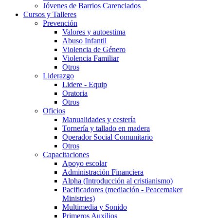
Jóvenes de Barrios Carenciados
Cursos y Talleres
Prevención
Valores y autoestima
Abuso Infantil
Violencia de Género
Violencia Familiar
Otros
Liderazgo
Lidere - Equip
Oratoria
Otros
Oficios
Manualidades y cestería
Tornería y tallado en madera
Operador Social Comunitario
Otros
Capacitaciones
Apoyo escolar
Administración Financiera
Alpha (Introducción al cristianismo)
Pacificadores (mediación - Peacemaker
Ministries)
Multimedia y Sonido
Primeros Auxilios