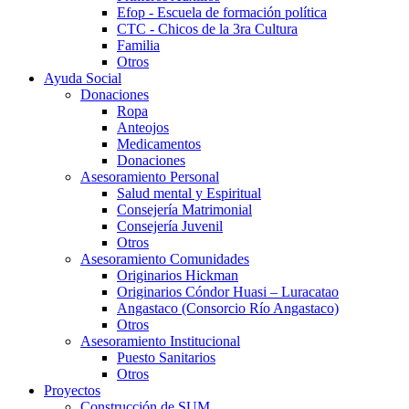
Efop - Escuela de formación política
CTC - Chicos de la 3ra Cultura
Familia
Otros
Ayuda Social
Donaciones
Ropa
Anteojos
Medicamentos
Donaciones
Asesoramiento Personal
Salud mental y Espiritual
Consejería Matrimonial
Consejería Juvenil
Otros
Asesoramiento Comunidades
Originarios Hickman
Originarios Cóndor Huasi – Luracatao
Angastaco (Consorcio Río Angastaco)
Otros
Asesoramiento Institucional
Puesto Sanitarios
Otros
Proyectos
Construcción de SUM