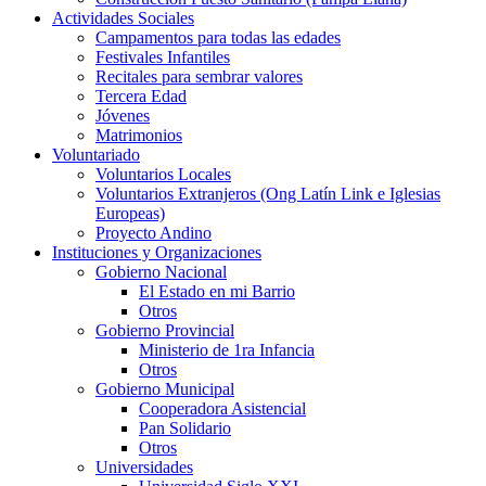
Actividades Sociales
Campamentos para todas las edades
Festivales Infantiles
Recitales para sembrar valores
Tercera Edad
Jóvenes
Matrimonios
Voluntariado
Voluntarios Locales
Voluntarios Extranjeros (Ong Latín Link e Iglesias
Europeas)
Proyecto Andino
Instituciones y Organizaciones
Gobierno Nacional
El Estado en mi Barrio
Otros
Gobierno Provincial
Ministerio de 1ra Infancia
Otros
Gobierno Municipal
Cooperadora Asistencial
Pan Solidario
Otros
Universidades