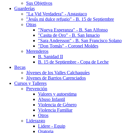
Sus Objetivos
Guarderías
"La Vid Verdadera" - Angastaco
"Jesús mi dulce refugio" - B. 15 de Septiembre
Otras
"Nueva Esperanza" - B. San Alfonso
"Casita de Oro" - B. San Ignacio
"Sara Andersson" - B. San Francisco Solano
"Don Tomás" - Coronel Moldes
Merenderos
B. Sanidad II
B. 15 de Septiembre - Copa de Leche
Becas
Jóvenes de los Valles Calchaquíes
Jóvenes de Barrios Carenciados
Cursos y Talleres
Prevención
Valores y autoestima
Abuso Infantil
Violencia de Género
Violencia Familiar
Otros
Liderazgo
Lidere - Equip
Oratoria